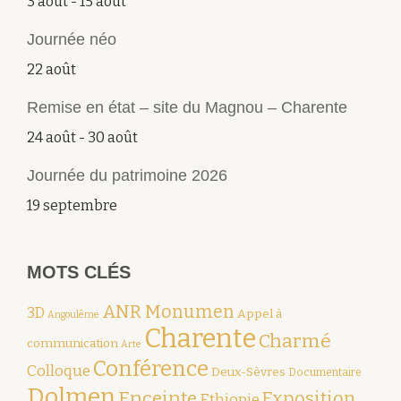
3 août
-
15 août
Journée néo
22 août
Remise en état – site du Magnou – Charente
24 août
-
30 août
Journée du patrimoine 2026
19 septembre
MOTS CLÉS
ANR Monumen
3D
Appel à
Angoulême
Charente
Charmé
communication
Arte
Conférence
Colloque
Deux-Sèvres
Documentaire
Dolmen
Enceinte
Exposition
Ethiopie