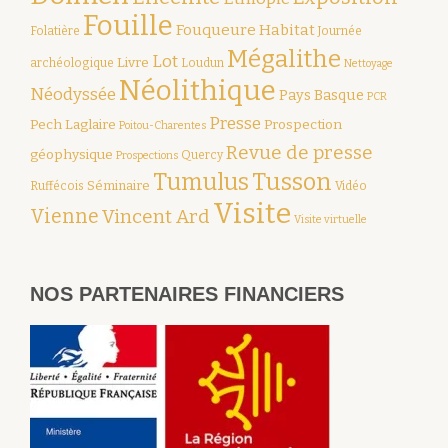
Fouille
Fouqueure
Habitat
Folatière
Journée
Mégalithe
Lot
Livre
archéologique
Loudun
Nettoyage
Néolithique
Néodyssée
Pays Basque
PCR
Presse
Pech Laglaire
Prospection
Poitou-Charentes
Revue de presse
géophysique
Quercy
Prospections
Tumulus
Tusson
Séminaire
Ruffécois
Vidéo
Visite
Vienne
Vincent Ard
Visite virtuelle
NOS PARTENAIRES FINANCIERS