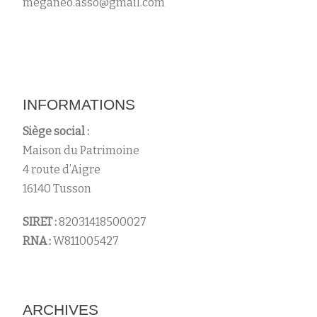
meganeo.asso@gmail.com
INFORMATIONS
Siège social :
Maison du Patrimoine
4 route d’Aigre
16140 Tusson
SIRET :
82031418500027
RNA :
W811005427
ARCHIVES