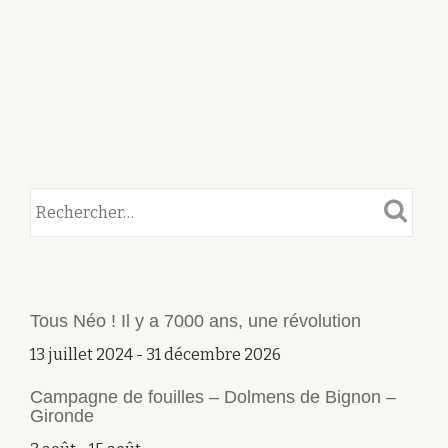
FRANCE
ET
SES
MARGES».
ACTES
DES
IIE
RENCONTRES
NORD/SUD
DE
PRÉHISTOIRE
RÉCENTE,
Tous Néo ! Il y a 7000 ans, une révolution
DIJON,
13 juillet 2024
-
31 décembre 2026
19-
21
Campagne de fouilles – Dolmens de Bignon –
Gironde
NOVEMBRE
2015