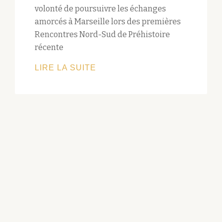
volonté de poursuivre les échanges
amorcés à Marseille lors des premières
Rencontres Nord-Sud de Préhistoire
récente
NOUVELLE
LIRE LA SUITE
PARUTION
AEP
«HABITATIONS
ET
HABITAT
DU
NÉOLITHIQUE
À
L’ÂGE
DU
BRONZE
EN