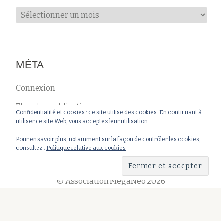
Archives
MÉTA
Connexion
Flux des publications
Confidentialité et cookies : ce site utilise des cookies. En continuant à
utiliser ce site Web, vous acceptez leur utilisation.
Flux des commentaires
Pour en savoir plus, notamment sur la façon de contrôler les cookies,
Site de WordPress-FR
consultez :
Politique relative aux cookies
© Association MégaNéo 2026
Menu
Association
Événements
Recherche
Partenariats
secondaire