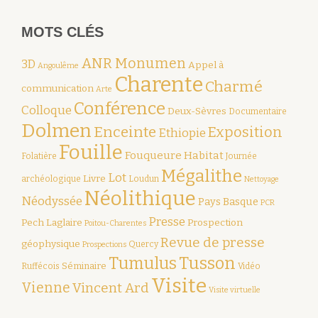
MOTS CLÉS
ANR Monumen
3D
Appel à
Angoulême
Charente
Charmé
communication
Arte
Conférence
Colloque
Deux-Sèvres
Documentaire
Dolmen
Enceinte
Exposition
Ethiopie
Fouille
Fouqueure
Habitat
Folatière
Journée
Mégalithe
Lot
Livre
archéologique
Loudun
Nettoyage
Néolithique
Néodyssée
Pays Basque
PCR
Presse
Pech Laglaire
Prospection
Poitou-Charentes
Revue de presse
géophysique
Quercy
Prospections
Tumulus
Tusson
Séminaire
Ruffécois
Vidéo
Visite
Vienne
Vincent Ard
Visite virtuelle