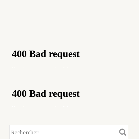
ET
D’ARCHÉOLOGIE
:
LES
GROTTES
DE
SAULGES
(MAYENNE)
ET
LEURS
REPRÉSENTATIONS
RUPESTRES.