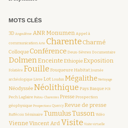
MOTS CLÉS
ANR Monumen
3D
Appel à
Angoulême
Charente
Charmé
communication
Arte
Conférence
Colloque
Deux-Sèvres
Documentaire
Dolmen
Enceinte
Exposition
Ethiopie
Fouille
Fouqueure
Habitat
Folatière
Journée
Mégalithe
Lot
Livre
archéologique
Loudun
Nettoyage
Néolithique
Néodyssée
Pays Basque
PCR
Presse
Pech Laglaire
Prospection
Poitou-Charentes
Revue de presse
géophysique
Quercy
Prospections
Tumulus
Tusson
Séminaire
Ruffécois
Vidéo
Visite
Vienne
Vincent Ard
Visite virtuelle