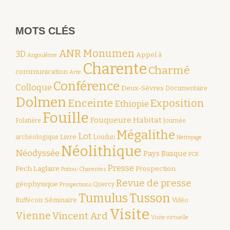
MOTS CLÉS
ANR Monumen
3D
Appel à
Angoulême
Charente
Charmé
communication
Arte
Conférence
Colloque
Deux-Sèvres
Documentaire
Dolmen
Enceinte
Exposition
Ethiopie
Fouille
Fouqueure
Habitat
Folatière
Journée
Mégalithe
Lot
Livre
archéologique
Loudun
Nettoyage
Néolithique
Néodyssée
Pays Basque
PCR
Presse
Pech Laglaire
Prospection
Poitou-Charentes
Revue de presse
géophysique
Quercy
Prospections
Tumulus
Tusson
Séminaire
Ruffécois
Vidéo
Visite
Vienne
Vincent Ard
Visite virtuelle