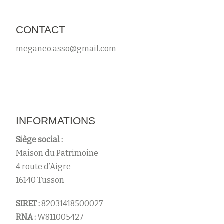
CONTACT
meganeo.asso@gmail.com
INFORMATIONS
Siège social :
Maison du Patrimoine
4 route d’Aigre
16140 Tusson
SIRET :
82031418500027
RNA :
W811005427