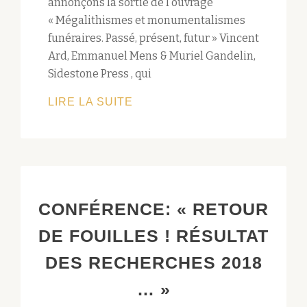
annonçons la sortie de l’ouvrage
« Mégalithismes et monumentalismes
funéraires. Passé, présent, futur » Vincent
Ard, Emmanuel Mens & Muriel Gandelin,
Sidestone Press , qui
« MÉGALITHISMES
LIRE LA SUITE
ET
MONUMENTALISMES
FUNÉRAIRES.
PASSÉ,
PRÉSENT,
CONFÉRENCE: « RETOUR
FUTUR »
DE FOUILLES ! RÉSULTAT
DES RECHERCHES 2018
… »