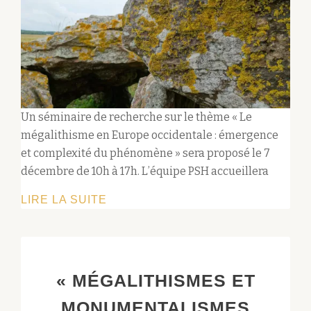
Un séminaire de recherche sur le thème « Le
mégalithisme en Europe occidentale : émergence
et complexité du phénomène » sera proposé le 7
décembre de 10h à 17h. L’équipe PSH accueillera
LE
LIRE LA SUITE
MÉGALITHISME
EN
EUROPE
OCCIDENTALE
« MÉGALITHISMES ET
:
MONUMENTALISMES
ÉMERGENCE