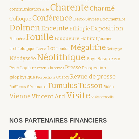
Charente
Charmé
communication
Arte
Conférence
Colloque
Deux-Sèvres
Documentaire
Dolmen
Enceinte
Exposition
Ethiopie
Fouille
Fouqueure
Habitat
Folatière
Journée
Mégalithe
Lot
Livre
archéologique
Loudun
Nettoyage
Néolithique
Néodyssée
Pays Basque
PCR
Presse
Pech Laglaire
Prospection
Poitou-Charentes
Revue de presse
géophysique
Quercy
Prospections
Tumulus
Tusson
Séminaire
Ruffécois
Vidéo
Visite
Vienne
Vincent Ard
Visite virtuelle
NOS PARTENAIRES FINANCIERS