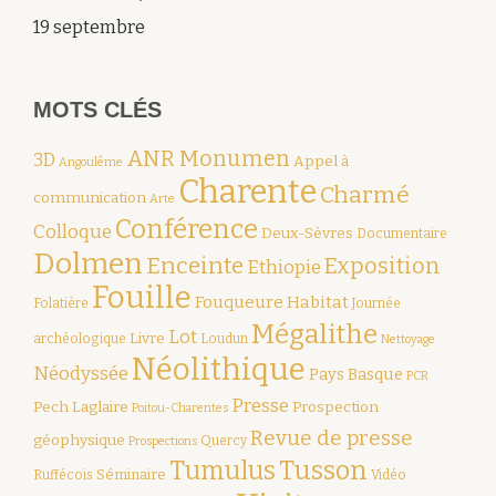
19 septembre
MOTS CLÉS
ANR Monumen
3D
Appel à
Angoulême
Charente
Charmé
communication
Arte
Conférence
Colloque
Deux-Sèvres
Documentaire
Dolmen
Enceinte
Exposition
Ethiopie
Fouille
Fouqueure
Habitat
Folatière
Journée
Mégalithe
Lot
Livre
archéologique
Loudun
Nettoyage
Néolithique
Néodyssée
Pays Basque
PCR
Presse
Pech Laglaire
Prospection
Poitou-Charentes
Revue de presse
géophysique
Quercy
Prospections
Tumulus
Tusson
Séminaire
Ruffécois
Vidéo